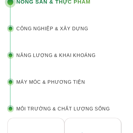
NÔNG SẢN & THỰC PHẨM
CÔNG NGHIỆP & XÂY DỰNG
NĂNG LƯỢNG & KHAI KHOÁNG
MÁY MÓC & PHƯƠNG TIỆN
MÔI TRƯỜNG & CHẤT LƯỢNG SỐNG