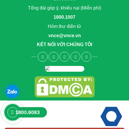
Tổng đài góp ý, khiếu nại (Miễn phí)
1800.1007
Hòm thư điện tử
vnce@vnce.vn
KẾT NỐI VỚI CHÚNG TÔI
1800.6083