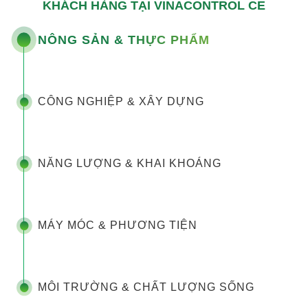
KHÁCH HÀNG TẠI VINACONTROL CE
NÔNG SẢN & THỰC PHẨM
CÔNG NGHIỆP & XÂY DỰNG
NĂNG LƯỢNG & KHAI KHOÁNG
MÁY MÓC & PHƯƠNG TIỆN
MÔI TRƯỜNG & CHẤT LƯỢNG SỐNG