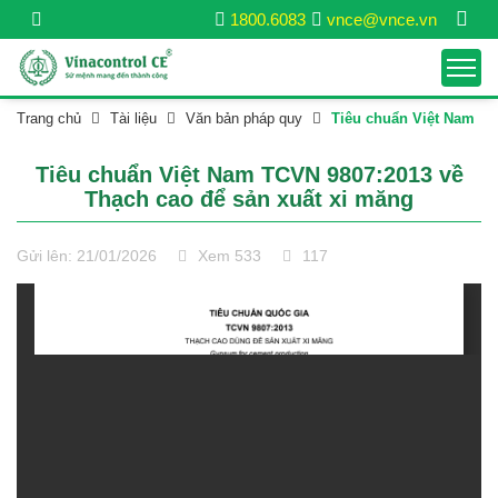
1800.6083
vnce@vnce.vn
Trang chủ
Tài liệu
Văn bản pháp quy
Tiêu chuẩn Việt Nam
Tiêu chuẩn Việt Nam TCVN 9807:2013 về
Thạch cao để sản xuất xi măng
Gửi lên: 21/01/2026
Xem 533
117