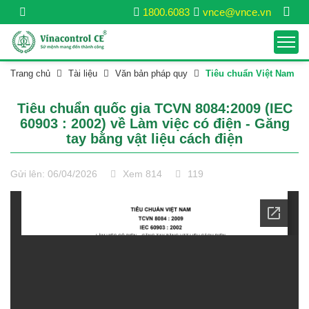
1800.6083
vnce@vnce.vn
Trang chủ
Tài liệu
Văn bản pháp quy
Tiêu chuẩn Việt Nam
Tiêu chuẩn quốc gia TCVN 8084:2009 (IEC
60903 : 2002) về Làm việc có điện - Găng
tay bằng vật liệu cách điện
Gửi lên: 06/04/2026
Xem 814
119