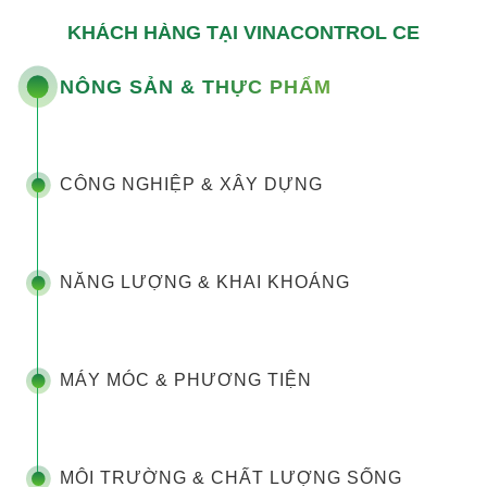
KHÁCH HÀNG TẠI VINACONTROL CE
NÔNG SẢN & THỰC PHẨM
CÔNG NGHIỆP & XÂY DỰNG
NĂNG LƯỢNG & KHAI KHOÁNG
MÁY MÓC & PHƯƠNG TIỆN
MÔI TRƯỜNG & CHẤT LƯỢNG SỐNG