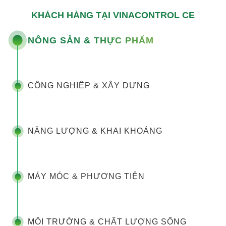
KHÁCH HÀNG TẠI VINACONTROL CE
NÔNG SẢN & THỰC PHẨM
CÔNG NGHIỆP & XÂY DỰNG
NĂNG LƯỢNG & KHAI KHOÁNG
MÁY MÓC & PHƯƠNG TIỆN
MÔI TRƯỜNG & CHẤT LƯỢNG SỐNG