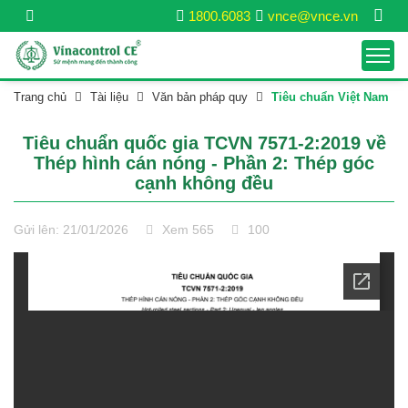
1800.6083
vnce@vnce.vn
Trang chủ
Tài liệu
Văn bản pháp quy
Tiêu chuẩn Việt Nam
Tiêu chuẩn quốc gia TCVN 7571-2:2019 về
Thép hình cán nóng - Phần 2: Thép góc
cạnh không đều
Gửi lên: 21/01/2026
Xem 565
100