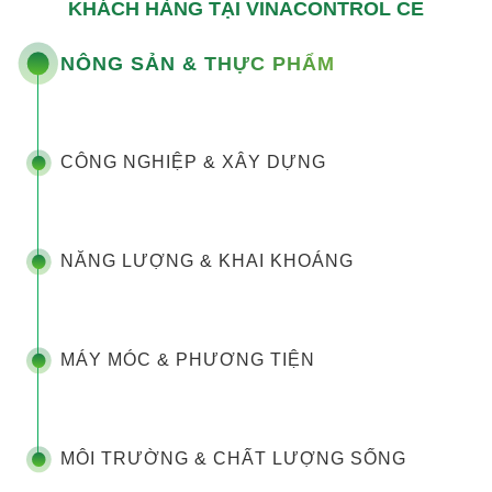
KHÁCH HÀNG TẠI VINACONTROL CE
NÔNG SẢN & THỰC PHẨM
CÔNG NGHIỆP & XÂY DỰNG
NĂNG LƯỢNG & KHAI KHOÁNG
MÁY MÓC & PHƯƠNG TIỆN
MÔI TRƯỜNG & CHẤT LƯỢNG SỐNG