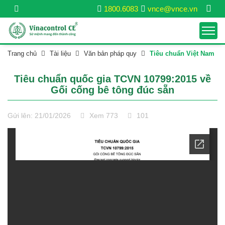
1800.6083
vnce@vnce.vn
Trang chủ
Tài liệu
Văn bản pháp quy
Tiêu chuẩn Việt Nam
Tiêu chuẩn quốc gia TCVN 10799:2015 về
Gối cống bê tông đúc sẵn
Gửi lên: 21/01/2026
Xem 773
101