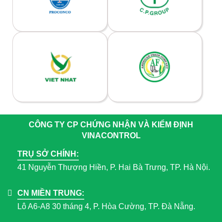
CÔNG TY CP CHỨNG NHẬN VÀ KIỂM ĐỊNH
VINACONTROL
TRỤ SỞ CHÍNH:
41 Nguyễn Thượng Hiền, P. Hai Bà Trưng, TP. Hà Nội.
CN MIỀN TRUNG:
Lô A6-A8 30 tháng 4, P. Hòa Cường, TP. Đà Nẵng.