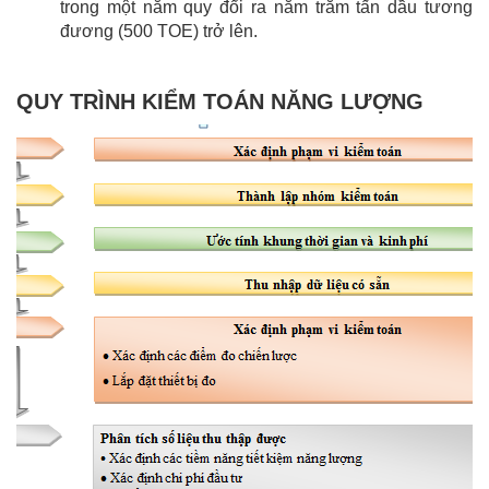
trong một năm quy đổi ra năm trăm tấn dầu tương
đương (500 TOE) trở lên.
QUY TRÌNH KIỂM TOÁN NĂNG LƯỢNG