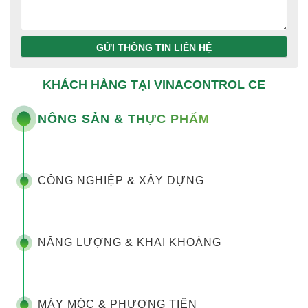
GỬI THÔNG TIN LIÊN HỆ
KHÁCH HÀNG TẠI VINACONTROL CE
NÔNG SẢN & THỰC PHẨM
CÔNG NGHIỆP & XÂY DỰNG
NĂNG LƯỢNG & KHAI KHOÁNG
MÁY MÓC & PHƯƠNG TIỆN