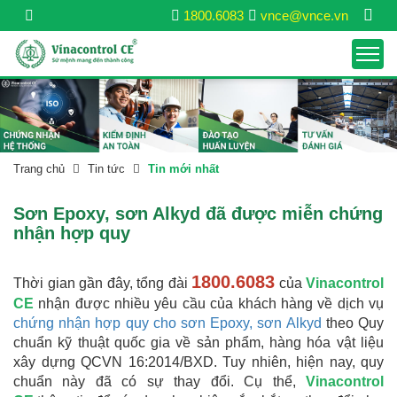
1800.6083
vnce@vnce.vn
Trang chủ
Tin tức
Tin mới nhất
Sơn Epoxy, sơn Alkyd đã được miễn chứng
nhận hợp quy
1800.6083
Thời gian gần đây, tổng đài
của
Vinacontrol
CE
nhận được nhiều yêu cầu của khách hàng về dịch vụ
chứng nhận hợp quy cho sơn Epoxy, sơn Alkyd
theo Quy
chuẩn kỹ thuật quốc gia về sản phẩm, hàng hóa vật liệu
xây dựng QCVN 16:2014/BXD. Tuy nhiên, hiện nay, quy
chuẩn này đã có sự thay đổi. Cụ thể,
Vinacontrol