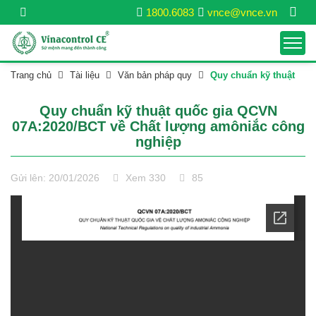
1800.6083
vnce@vnce.vn
Trang chủ
Tài liệu
Văn bản pháp quy
Quy chuẩn kỹ thuật
Quy chuẩn kỹ thuật quốc gia QCVN
07A:2020/BCT về Chất lượng amôniắc công
nghiệp
Gửi lên: 20/01/2026
Xem 330
85