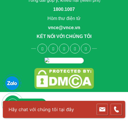
Tổng đài góp ý, khiếu nại (Miễn phí)
1800.1007
Hòm thư điện tử
vnce@vnce.vn
KẾT NỐI VỚI CHÚNG TÔI
1800.6083
Hãy chat với chúng tôi tại đây