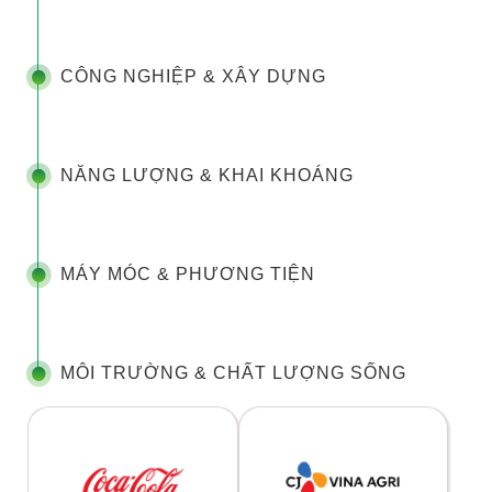
CÔNG NGHIỆP & XÂY DỰNG
NĂNG LƯỢNG & KHAI KHOÁNG
MÁY MÓC & PHƯƠNG TIỆN
MÔI TRƯỜNG & CHẤT LƯỢNG SỐNG