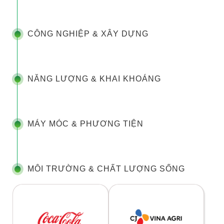
CÔNG NGHIỆP & XÂY DỰNG
NĂNG LƯỢNG & KHAI KHOÁNG
MÁY MÓC & PHƯƠNG TIỆN
MÔI TRƯỜNG & CHẤT LƯỢNG SỐNG