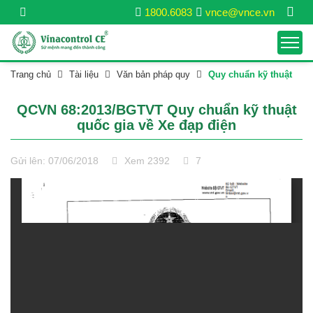
1800.6083
vnce@vnce.vn
Trang chủ
Tài liệu
Văn bản pháp quy
Quy chuẩn kỹ thuật
QCVN 68:2013/BGTVT Quy chuẩn kỹ thuật
quốc gia về Xe đạp điện
Gửi lên: 07/06/2018
Xem 2392
7