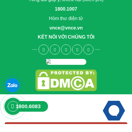
1800.1007
Hòm thư điện tử
vnce@vnce.vn
KẾT NỐI VỚI CHÚNG TÔI
1800.6083