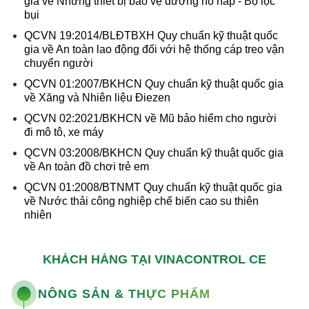
gia về Những thiết bị bảo vệ đường hô hấp - Bộ lọc
bụi
QCVN 19:2014/BLĐTBXH Quy chuẩn kỹ thuật quốc
gia về An toàn lao động đối với hệ thống cáp treo vận
chuyển người
QCVN 01:2007/BKHCN Quy chuẩn kỹ thuật quốc gia
về Xăng và Nhiên liệu Điezen
QCVN 02:2021/BKHCN về Mũ bảo hiểm cho người
đi mô tô, xe máy
QCVN 03:2008/BKHCN Quy chuẩn kỹ thuật quốc gia
về An toàn đồ chơi trẻ em
QCVN 01:2008/BTNMT Quy chuẩn kỹ thuật quốc gia
về Nước thải công nghiệp chế biến cao su thiên
nhiên
KHÁCH HÀNG TẠI VINACONTROL CE
NÔNG SẢN & THỰC PHẨM