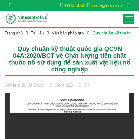
1800.6083
vnce@vnce.vn
Trang chủ
Tài liệu
Văn bản pháp quy
Quy chuẩn kỹ thuật
Quy chuẩn kỹ thuật quốc gia QCVN
04A:2020/BCT về Chất lượng tiền chất
thuốc nổ sử dụng để sản xuất vật liệu nổ
công nghiệp
Gửi lên: 20/01/2026
Xem 315
73