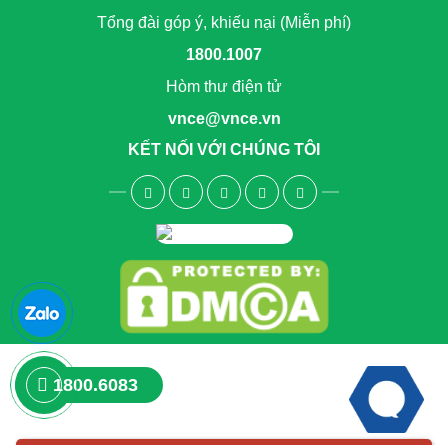
Tổng đài góp ý, khiếu nại (Miễn phí)
1800.1007
Hòm thư điện tử
vnce@vnce.vn
KẾT NỐI VỚI CHÚNG TÔI
1800.6083