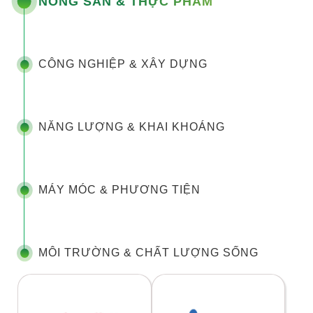
NÔNG SẢN & THỰC PHẨM
CÔNG NGHIỆP & XÂY DỰNG
NĂNG LƯỢNG & KHAI KHOÁNG
MÁY MÓC & PHƯƠNG TIỆN
MÔI TRƯỜNG & CHẤT LƯỢNG SỐNG