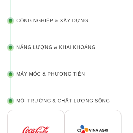
CÔNG NGHIỆP & XÂY DỰNG
NĂNG LƯỢNG & KHAI KHOÁNG
MÁY MÓC & PHƯƠNG TIỆN
MÔI TRƯỜNG & CHẤT LƯỢNG SỐNG