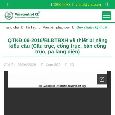
1800.6083
vnce@vnce.vn
Trang chủ
Tài liệu
Văn bản pháp quy
Quy chuẩn kỹ thuật
QTKĐ:09-2016/BLĐTBXH về thiết bị nâng
kiểu cầu (Cầu trục, cổng trục, bán cổng
trục, pa lăng điện)
Gửi lên: 03/04/2026
Xem 802
23