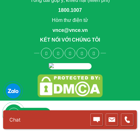
Tổng đài góp ý, khiếu nại (Miễn phí)
1800.1007
Hòm thư điện tử
vnce@vnce.vn
KẾT NỐI VỚI CHÚNG TÔI
1800.6083
Chat