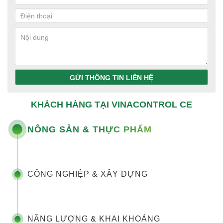
GỬI THÔNG TIN LIÊN HỆ
KHÁCH HÀNG TẠI VINACONTROL CE
NÔNG SẢN & THỰC PHẨM
CÔNG NGHIỆP & XÂY DỰNG
NĂNG LƯỢNG & KHAI KHOÁNG