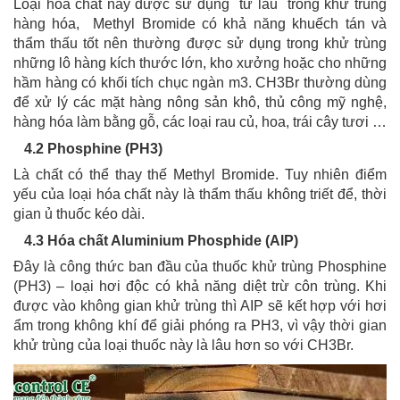
Loại hóa chất này được sử dụng từ lâu trong khử trùng
hàng hóa, Methyl Bromide có khả năng khuếch tán và
thẩm thấu tốt nên thường được sử dụng trong khử trùng
những lô hàng kích thước lớn, kho xưởng hoặc cho những
hầm hàng có khối tích chục ngàn m3. CH3Br thường dùng
để xử lý các mặt hàng nông sản khô, thủ công mỹ nghệ,
hàng hóa làm bằng gỗ, các loại rau củ, hoa, trái cây tươi …
4.2 Phosphine (PH3)
Là chất có thể thay thế Methyl Bromide. Tuy nhiên điểm
yếu của loại hóa chất này là thẩm thấu không triết để, thời
gian ủ thuốc kéo dài.
4.3 Hóa chất Aluminium Phosphide (AlP)
Đây là công thức ban đầu của thuốc khử trùng Phosphine
(PH3) – loại hơi độc có khả năng diệt trừ côn trùng. Khi
được vào không gian khử trùng thì AIP sẽ kết hợp với hơi
ẩm trong không khí để giải phóng ra PH3, vì vậy thời gian
khử trùng của loại thuốc này là lâu hơn so với CH3Br.