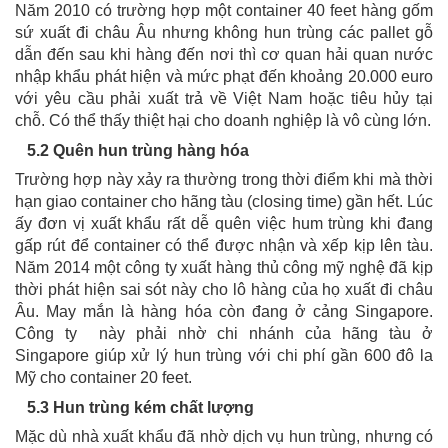
Năm 2010 có trường hợp một container 40 feet hàng gốm
sứ xuất đi châu Âu nhưng không hun trùng các pallet gỗ
dẫn đến sau khi hàng đến nơi thì cơ quan hải quan nước
nhập khẩu phát hiện và mức phạt đến khoảng 20.000 euro
với yêu cầu phải xuất trả về Việt Nam hoặc tiêu hủy tại
chỗ. Có thể thấy thiệt hại cho doanh nghiệp là vô cùng lớn.
5.2 Quên hun trùng hàng hóa
Trường hợp này xảy ra thường trong thời điểm khi mà thời
hạn giao container cho hãng tàu (closing time) gần hết. Lúc
ấy đơn vị xuất khẩu rất dễ quên việc hum trùng khi đang
gấp rút để container có thể được nhận và xếp kịp lên tàu.
Năm 2014 một công ty xuất hàng thủ công mỹ nghệ đã kịp
thời phát hiện sai sót này cho lô hàng của họ xuất đi châu
Âu. May mắn là hàng hóa còn đang ở cảng Singapore.
Công ty này phải nhờ chi nhánh của hãng tàu ở
Singapore giúp xử lý hun trùng với chi phí gần 600 đô la
Mỹ cho container 20 feet.
5.3 Hun trùng kém chất lượng
Mặc dù nhà xuất khẩu đã nhờ dịch vụ hun trùng, nhưng có