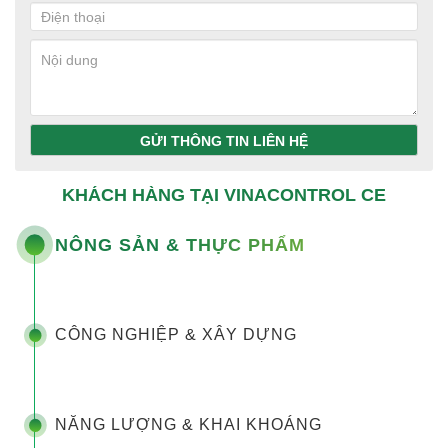
GỬI THÔNG TIN LIÊN HỆ
KHÁCH HÀNG TẠI VINACONTROL CE
NÔNG SẢN & THỰC PHẨM
CÔNG NGHIỆP & XÂY DỰNG
NĂNG LƯỢNG & KHAI KHOÁNG