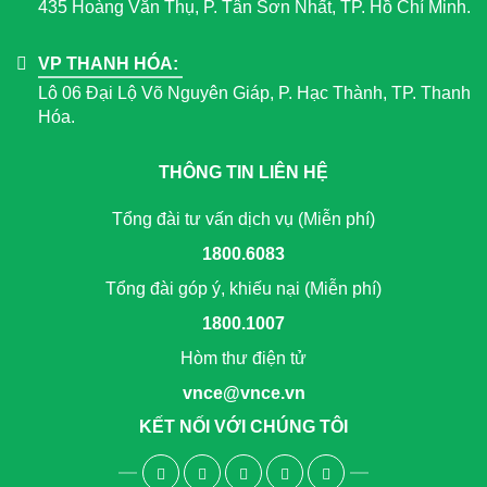
435 Hoàng Văn Thụ, P. Tân Sơn Nhất, TP. Hồ Chí Minh.
VP THANH HÓA:
Lô 06 Đại Lộ Võ Nguyên Giáp, P. Hạc Thành, TP. Thanh
Hóa.
THÔNG TIN LIÊN HỆ
Tổng đài tư vấn dịch vụ (Miễn phí)
1800.6083
Tổng đài góp ý, khiếu nại (Miễn phí)
1800.1007
Hòm thư điện tử
vnce@vnce.vn
KẾT NỐI VỚI CHÚNG TÔI