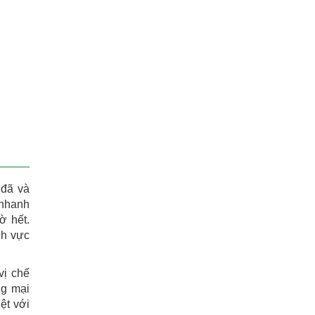
 đã và
 nhanh
ờ hết.
nh vực
vị chế
ng mại
ệt với