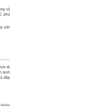
ồng và
SC phù
ay sản
inh tế
h kinh
và đáp
n phẩm