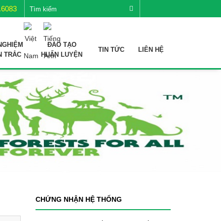
.6083
NGHIỆM
ĐÀO TẠO
TIN TỨC
LIÊN HỆ
N TRẮC
HUẤN LUYỆN
CHỨNG NHẬN HỆ THỐNG