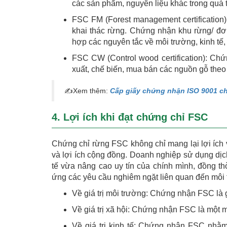
các sản phẩm, nguyên liệu khác trong quá t
FSC FM (Forest management certification
khai thác rừng. Chứng nhận khu rừng/ đơ
hợp các nguyên tắc về môi trường, kinh tế, 
FSC CW (Control wood certification): Chứ
xuất, chế biến, mua bán các nguồn gỗ theo
✍Xem thêm:
Cấp giấy chứng nhận ISO 9001 ch
4. Lợi ích khi đạt chứng chỉ FSC
Chứng chỉ rừng FSC không chỉ mang lại lợi ích 
và lợi ích cộng đồng. Doanh nghiệp sử dụng dị
tế vừa nâng cao uy tín của chính mình, đồng th
ứng các yêu cầu nghiêm ngặt liên quan đến môi
Về giá trị môi trường: Chứng nhận FSC là 
Về giá trị xã hội: Chứng nhận FSC là một 
Về giá trị kinh tế: Chứng nhận FSC nhằm