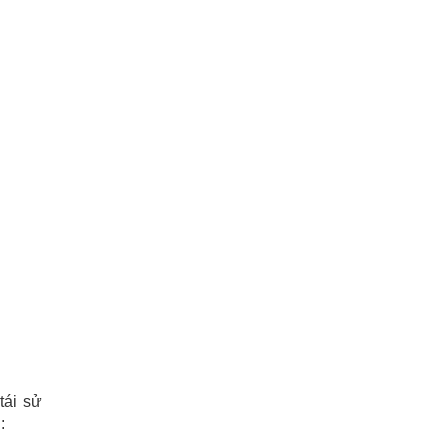
tái sử
: