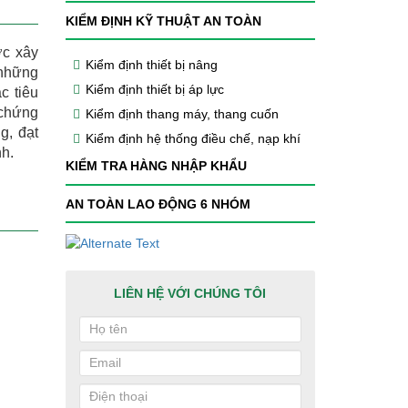
KIỂM ĐỊNH KỸ THUẬT AN TOÀN
ợc xây
Kiểm định thiết bị nâng
 những
Kiểm định thiết bị áp lực
c tiêu
 chứng
Kiểm định thang máy, thang cuốn
g, đạt
Kiểm định hệ thống điều chế, nạp khí
h.
KIỂM TRA HÀNG NHẬP KHẨU
AN TOÀN LAO ĐỘNG 6 NHÓM
LIÊN HỆ VỚI CHÚNG TÔI