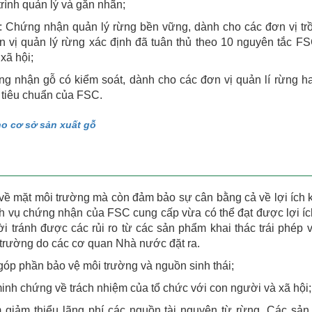
rình quản lý và gắn nhãn;
): Chứng nhận quản lý rừng bền vững, dành cho các đơn vị tr
n vị quản lý rừng xác định đã tuân thủ theo 10 nguyên tắc F
xã hội;
ng nhận gỗ có kiểm soát, dành cho các đơn vị quản lí rừng h
 tiêu chuẩn của FSC.
o cơ sở sản xuất gỗ
về mặt môi trường mà còn đảm bảo sự cân bằng cả về lợi ích k
ch vụ chứng nhận của FSC cung cấp vừa có thể đạt được lợi íc
ời tránh được các rủi ro từ các sản phẩm khai thác trái phép 
 trường do các cơ quan Nhà nước đặt ra.
góp phần bảo vệ môi trường và nguồn sinh thái;
minh chứng về trách nhiệm của tổ chức với con người và xã hội;
 giảm thiểu lãng phí các nguồn tài nguyên từ rừng. Các sả