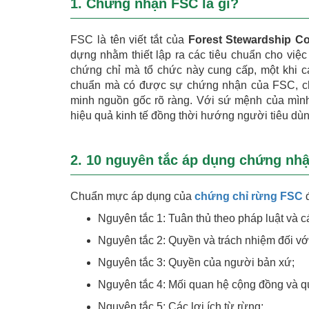
1. Chứng nhận FSC là gì?
FSC là tên viết tắt của
Forest Stewardship Co
dựng nhằm thiết lập ra các tiêu chuẩn cho việc
chứng chỉ mà tổ chức này cung cấp, một khi 
chuẩn mà có được sự chứng nhận của FSC, ch
minh nguồn gốc rõ ràng. Với sứ mệnh của mình
hiệu quả kinh tế đồng thời hướng người tiêu d
2. 10 nguyên tắc áp dụng chứng nh
Chuẩn mực áp dụng của
chứng chỉ rừng FSC
đ
Nguyên tắc 1: Tuân thủ theo pháp luật và 
Nguyên tắc 2: Quyền và trách nhiệm đối vớ
Nguyên tắc 3: Quyền của người bản xứ;
Nguyên tắc 4: Mối quan hệ cộng đồng và q
Nguyên tắc 5: Các lợi ích từ rừng;