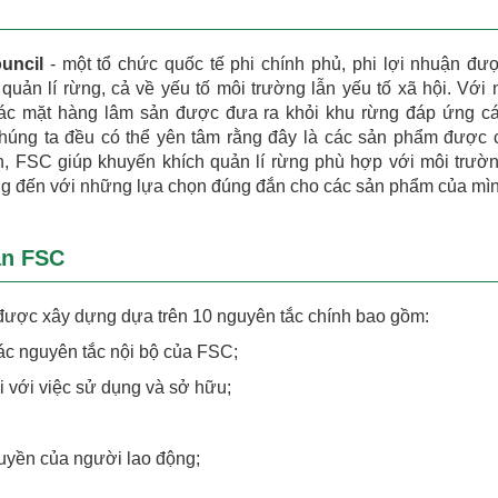
uncil
- một tổ chức quốc tế phi chính phủ, phi lợi nhuận đư
 quản lí rừng, cả về yếu tố môi trường lẫn yếu tố xã hội. Với
các mặt hàng lâm sản được đưa ra khỏi khu rừng đáp ứng cá
úng ta đều có thể yên tâm rằng đây là các sản phẩm được
, FSC giúp khuyến khích quản lí rừng phù hợp với môi trườn
ùng đến với những lựa chọn đúng đắn cho các sản phẩm của mìn
ận FSC
ược xây dựng dựa trên 10 nguyên tắc chính bao gồm:
các nguyên tắc nội bộ của FSC;
i với việc sử dụng và sở hữu;
uyền của người lao động;