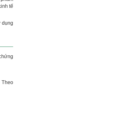
inh tế
ử dụng
 chứng
. Theo