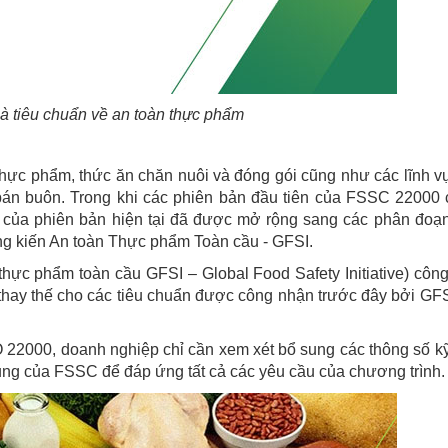
 tiêu chuẩn về an toàn thực phẩm
thực phẩm, thức ăn chăn nuôi và đóng gói cũng như các lĩnh v
 bán buôn. Trong khi các phiên bản đầu tiên của FSSC 22000 
 của phiên bản hiện tại đã được mở rộng sang các phân đoạ
 kiến ​​An toàn Thực phẩm Toàn cầu - GFSI.
ực phẩm toàn cầu GFSI – Global Food Safety Initiative) côn
 thay thế cho các tiêu chuẩn được công nhận trước đây bởi GF
22000, doanh nghiệp chỉ cần xem xét bổ sung các thông số kỹ
ung của FSSC để đáp ứng tất cả các yêu cầu của chương trình