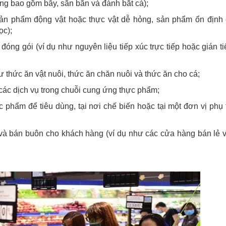
hông bao gồm bẫy, săn bắn và đánh bắt cá);
n phẩm động vật hoặc thực vật dễ hỏng, sản phẩm ổn định
ọc);
óng gói (ví dụ như nguyên liệu tiếp xúc trực tiếp hoặc gián ti
 thức ăn vật nuôi, thức ăn chăn nuôi và thức ăn cho cá;
 các dịch vụ trong chuỗi cung ứng thực phẩm;
c phẩm để tiêu dùng, tại nơi chế biến hoặc tại một đơn vị phụ 
và bán buôn cho khách hàng (ví dụ như các cửa hàng bán lẻ 