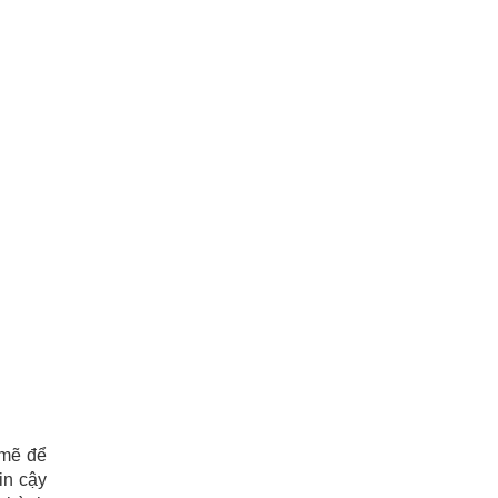
 mẽ để
in cậy