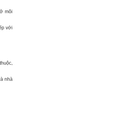
 ở môi
ếp với
thuộc,
và nhà