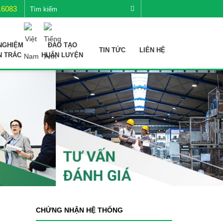
.6083
NGHIỆM
ĐÀO TẠO
TIN TỨC
LIÊN HỆ
N TRẮC
HUẤN LUYỆN
CHỨNG NHẬN HỆ THỐNG