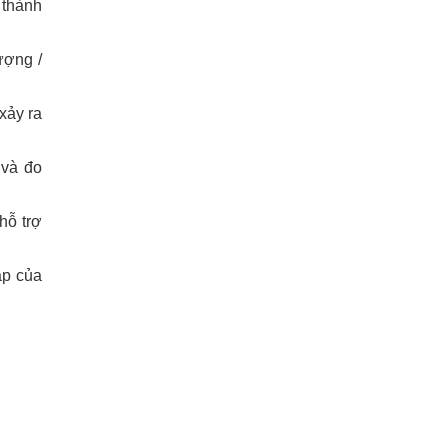
 thành
ượng /
xảy ra
 và đo
hỗ trợ
ập của