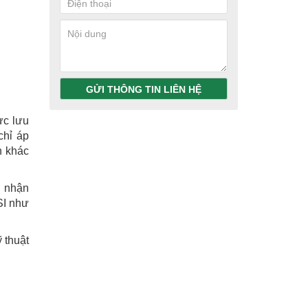
GỬI THÔNG TIN LIÊN HỆ
ực lưu
chỉ áp
n khác
g nhận
SI như
 thuật
.