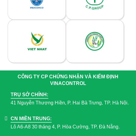
CÔNG TY CP CHỨNG NHẬN VÀ KIỂM ĐỊNH
VINACONTROL
TRỤ SỞ CHÍNH:
41 Nguyễn Thượng Hiền, P. Hai Bà Trưng, TP. Hà Nội.
CN MIỀN TRUNG:
Lô A6-A8 30 tháng 4, P. Hòa Cường, TP. Đà Nẵng.