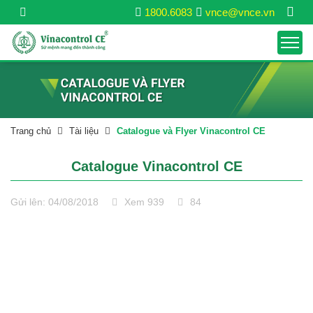
1800.6083
vnce@vnce.vn
Trang chủ
Tài liệu
Catalogue và Flyer Vinacontrol CE
Catalogue Vinacontrol CE
Gửi lên: 04/08/2018
Xem 939
84