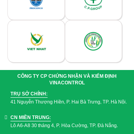
CÔNG TY CP CHỨNG NHẬN VÀ KIỂM ĐỊNH
VINACONTROL
TRỤ SỞ CHÍNH:
41 Nguyễn Thượng Hiền, P. Hai Bà Trưng, TP. Hà Nội.
CN MIỀN TRUNG:
Lô A6-A8 30 tháng 4, P. Hòa Cường, TP. Đà Nẵng.