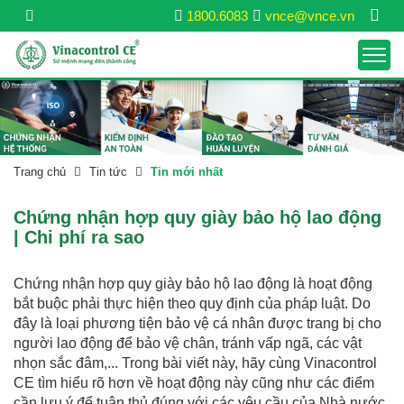
1800.6083
vnce@vnce.vn
Trang chủ
Tin tức
Tin mới nhất
Chứng nhận hợp quy giày bảo hộ lao động
| Chi phí ra sao
Chứng nhận hợp quy giày bảo hộ lao động là hoạt động
bắt buộc phải thực hiện theo quy định của pháp luật. Do
đây là loại phương tiện bảo vệ cá nhân được trang bị cho
người lao động để bảo vệ chân, tránh vấp ngã, các vật
nhọn sắc đâm,... Trong bài viết này, hãy cùng Vinacontrol
CE tìm hiểu rõ hơn về hoạt động này cũng như các điểm
cần lưu ý để tuân thủ đúng với các yêu cầu của Nhà nước.