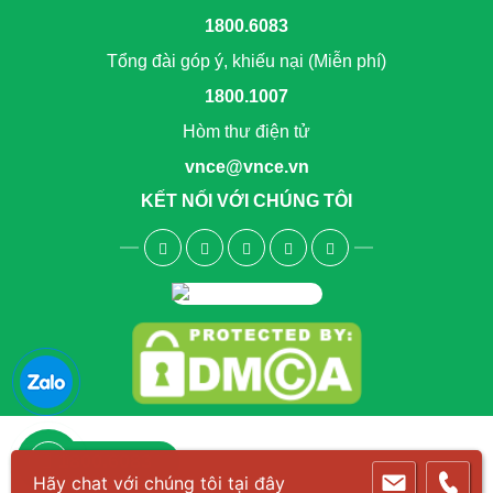
1800.6083
Tổng đài góp ý, khiếu nại (Miễn phí)
1800.1007
Hòm thư điện tử
vnce@vnce.vn
KẾT NỐI VỚI CHÚNG TÔI
1800.6083