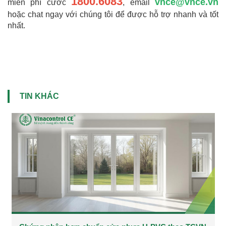
1800.6083
vnce@vnce.vn
miễn phí cước
, email
hoặc chat ngay với chúng tôi để được hỗ trợ nhanh và tốt
nhất.
TIN KHÁC