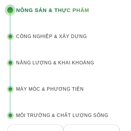
NÔNG SẢN & THỰC PHẨM
CÔNG NGHIỆP & XÂY DỰNG
NĂNG LƯỢNG & KHAI KHOÁNG
MÁY MÓC & PHƯƠNG TIỆN
MÔI TRƯỜNG & CHẤT LƯỢNG SỐNG