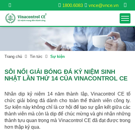
1800.6083
vnce@vnce.vn
Trang chủ
Tin tức
Sự kiện
SÔI NỔI GIẢI BÓNG ĐÁ KỶ NIỆM SINH
NHẬT LẦN THỨ 14 CỦA VINACONTROL CE
Nhân dịp kỷ niệm 14 năm thành lập, Vinacontrol CE tổ
chức giải bóng đá dành cho toàn thể thành viên công ty.
Sự kiện này không chỉ là cơ hội để tạo sự gắn kết giữa các
thành viên mà còn là dịp để chúc mừng và ghi nhận những
thành tựu quan trọng mà Vinacontrol CE đã đạt được trong
hơn thập kỷ qua.