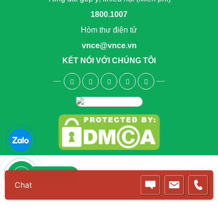
1800.1007
Hòm thư điện tử
vnce@vnce.vn
KẾT NỐI VỚI CHÚNG TÔI
1800.6083
Chat