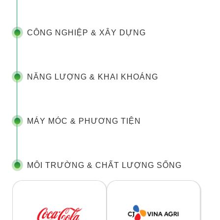
CÔNG NGHIỆP & XÂY DỰNG
NĂNG LƯỢNG & KHAI KHOÁNG
MÁY MÓC & PHƯƠNG TIỆN
MÔI TRƯỜNG & CHẤT LƯỢNG SỐNG