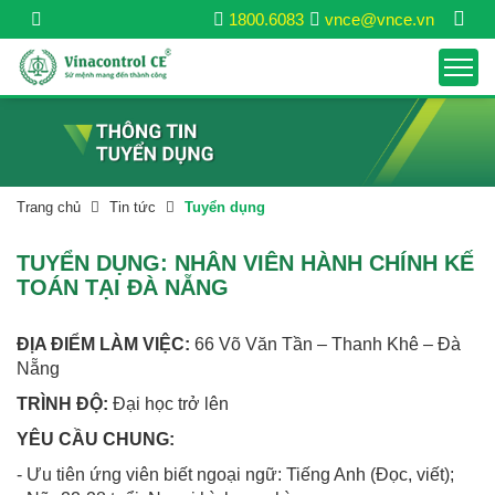
1800.6083
vnce@vnce.vn
Trang chủ
Tin tức
Tuyển dụng
TUYỂN DỤNG: NHÂN VIÊN HÀNH CHÍNH KẾ
TOÁN TẠI ĐÀ NẴNG
ĐỊA ĐIỂM LÀM VIỆC:
66 Võ Văn Tần – Thanh Khê – Đà
Nẵng
TRÌNH ĐỘ:
Đại học trở lên
YÊU CẦU CHUNG:
- Ưu tiên ứng viên biết ngoại ngữ: Tiếng Anh (Đọc, viết);