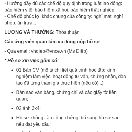
- Hưởng đầy đủ các chế độ quy định trong luật lao động:
bảo hiểm y tế, bảo hiểm xã hội, bảo hiểm thất nghiệp;
- Chế độ phúc lợi khác chung của công ty: nghỉ mát, nghỉ
phép, ăn trưa...
LƯƠNG VÀ THƯỞNG:
Thỏa thuận
Các ứng viên quan tâm vui lòng nộp hồ sơ :
- Qua email: vhdiep@vnce.vn (Ms Diệp)
* Hồ sơ xin việc gồm có:
01 Bản CV (mô tả chi tiết quá trình học tập; kinh
nghiệm làm việc; hoạt động tư vấn, chứng nhận, đào
tạo đã từng tham gia thực hiện (nếu có)...);
Bản sao văn bằng, chứng chỉ và các giấy tờ liên
quan;
02 ảnh 3x4;
Hồ sơ không cần công chứng, bổ sung hồ sơ sau
nếu đạt yêu cầu;