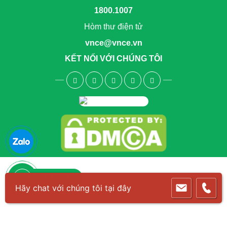
1800.1007
Hòm thư điện tử
vnce@vnce.vn
KẾT NỐI VỚI CHÚNG TÔI
1800.6083
Hãy chat với chúng tôi tại đây