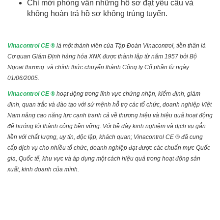
Chỉ mời phỏng vấn những hồ sơ đạt yêu cầu và
không hoàn trả hồ sơ không trúng tuyển.
Vinacontrol CE
®
là một thành viên của Tập Đoàn Vinacontrol, tiền thân là
Cơ quan Giám Định hàng hóa XNK được thành lập từ năm 1957 bởi Bộ
Ngoại thương và chính thức chuyển thành Công ty Cổ phần từ ngày
01/06/2005.
Vinacontrol CE
®
hoạt động trong lĩnh vực chứng nhận, kiểm định, giám
định, quan trắc và đào tạo với sứ mệnh hỗ trợ các tổ chức, doanh nghiệp Việt
Nam nâng cao năng lực cạnh tranh cả về thương hiệu và hiệu quả hoạt động
để hướng tới thành công bền vững. Với bề dày kinh nghiệm và dịch vụ gắn
liền với chất lượng, uy tín, độc lập, khách quan; Vinacontrol CE ® đã cung
cấp dịch vụ cho nhiều tổ chức, doanh nghiệp đạt được các chuẩn mực Quốc
gia, Quốc tế, khu vực và áp dụng một cách hiệu quả trong hoạt động sản
xuất, kinh doanh của mình.