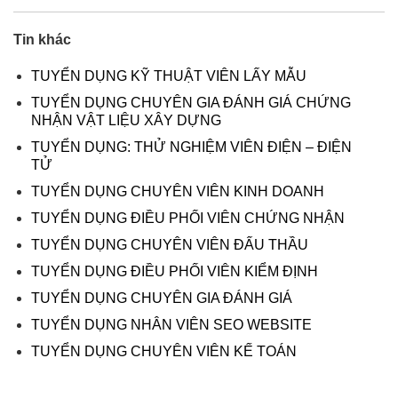
Tin khác
TUYỂN DỤNG KỸ THUẬT VIÊN LẤY MẪU
TUYỂN DỤNG CHUYÊN GIA ĐÁNH GIÁ CHỨNG
NHẬN VẬT LIỆU XÂY DỰNG
TUYỂN DỤNG: THỬ NGHIỆM VIÊN ĐIỆN – ĐIỆN
TỬ
TUYỂN DỤNG CHUYÊN VIÊN KINH DOANH
TUYỂN DỤNG ĐIỀU PHỐI VIÊN CHỨNG NHẬN
TUYỂN DỤNG CHUYÊN VIÊN ĐẤU THẦU
TUYỂN DỤNG ĐIỀU PHỐI VIÊN KIỂM ĐỊNH
TUYỂN DỤNG CHUYÊN GIA ĐÁNH GIÁ
TUYỂN DỤNG NHÂN VIÊN SEO WEBSITE
TUYỂN DỤNG CHUYÊN VIÊN KẾ TOÁN