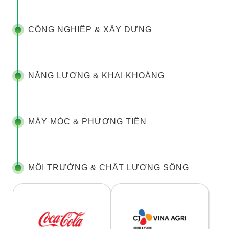
CÔNG NGHIỆP & XÂY DỰNG
NĂNG LƯỢNG & KHAI KHOÁNG
MÁY MÓC & PHƯƠNG TIỆN
MÔI TRƯỜNG & CHẤT LƯỢNG SỐNG