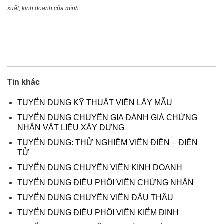
xuất, kinh doanh của mình.
Tin khác
TUYỂN DỤNG KỸ THUẬT VIÊN LẤY MẪU
TUYỂN DỤNG CHUYÊN GIA ĐÁNH GIÁ CHỨNG
NHẬN VẬT LIỆU XÂY DỰNG
TUYỂN DỤNG: THỬ NGHIỆM VIÊN ĐIỆN – ĐIỆN
TỬ
TUYỂN DỤNG CHUYÊN VIÊN KINH DOANH
TUYỂN DỤNG ĐIỀU PHỐI VIÊN CHỨNG NHẬN
TUYỂN DỤNG CHUYÊN VIÊN ĐẤU THẦU
TUYỂN DỤNG ĐIỀU PHỐI VIÊN KIỂM ĐỊNH