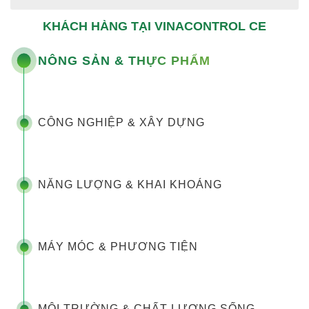
KHÁCH HÀNG TẠI VINACONTROL CE
NÔNG SẢN & THỰC PHẨM
CÔNG NGHIỆP & XÂY DỰNG
NĂNG LƯỢNG & KHAI KHOÁNG
MÁY MÓC & PHƯƠNG TIỆN
MÔI TRƯỜNG & CHẤT LƯỢNG SỐNG