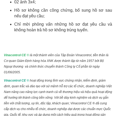
02 ảnh 3x4;
Hồ sơ không cần công chứng, bổ sung hồ sơ sau
nếu đạt yêu cầu;
Chỉ mời phỏng vấn những hồ sơ đạt yêu cầu và
không hoàn trả hồ sơ không trúng tuyển.
Vinacontrol CE
®
là một thành viên của Tập Đoàn Vinacontrol, tiền thân là
Cơ quan Giám Định hàng hóa XNK được thành lập từ năm 1957 bởi Bộ
Ngoại thương và chính thức chuyển thành Công ty Cổ phần từ ngày
01/06/2005.
Vinacontrol CE
®
hoạt động trong lĩnh vực chứng nhận, kiểm định, giám
định, quan trắc và đào tạo với sứ mệnh hỗ trợ các tổ chức, doanh nghiệp Việt
Nam nâng cao năng lực cạnh tranh cả về thương hiệu và hiệu quả hoạt động
để hướng tới thành công bền vững. Với bề dày kinh nghiệm và dịch vụ gắn
liền với chất lượng, uy tín, độc lập, khách quan; Vinacontrol CE ® đã cung
cấp dịch vụ cho nhiều tổ chức, doanh nghiệp đạt được các chuẩn mực Quốc
gia, Quốc tế, khu vực và áp dụng một cách hiệu quả trong hoạt động sản