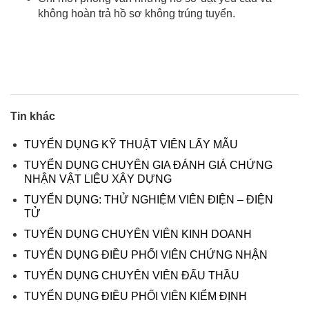
không hoàn trả hồ sơ không trúng tuyển.
Tin khác
TUYỂN DỤNG KỸ THUẬT VIÊN LẤY MẪU
TUYỂN DỤNG CHUYÊN GIA ĐÁNH GIÁ CHỨNG
NHẬN VẬT LIỆU XÂY DỰNG
TUYỂN DỤNG: THỬ NGHIỆM VIÊN ĐIỆN – ĐIỆN
TỬ
TUYỂN DỤNG CHUYÊN VIÊN KINH DOANH
TUYỂN DỤNG ĐIỀU PHỐI VIÊN CHỨNG NHẬN
TUYỂN DỤNG CHUYÊN VIÊN ĐẤU THẦU
TUYỂN DỤNG ĐIỀU PHỐI VIÊN KIỂM ĐỊNH