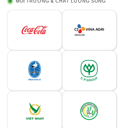
MÔI TRƯỜNG & CHẤT LƯỢNG SỐNG