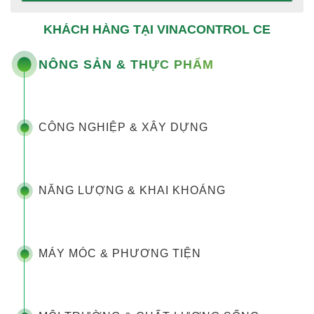
KHÁCH HÀNG TẠI VINACONTROL CE
NÔNG SẢN & THỰC PHẨM
CÔNG NGHIỆP & XÂY DỰNG
NĂNG LƯỢNG & KHAI KHOÁNG
MÁY MÓC & PHƯƠNG TIỆN