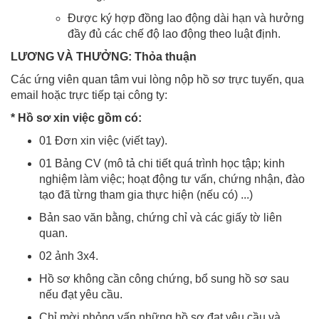
Được ký hợp đồng lao động dài hạn và hưởng
đầy đủ các chế độ lao động theo luật định.
LƯƠNG VÀ THƯỞNG: Thỏa thuận
Các ứng viên quan tâm vui lòng nộp hồ sơ trực tuyến, qua
email hoặc trực tiếp tại công ty:
* Hồ sơ xin việc gồm có:
01 Đơn xin việc (viết tay).
01 Bảng CV (mô tả chi tiết quá trình học tập; kinh
nghiệm làm việc; hoạt động tư vấn, chứng nhận, đào
tạo đã từng tham gia thực hiện (nếu có) ...)
Bản sao văn bằng, chứng chỉ và các giấy tờ liên
quan.
02 ảnh 3x4.
Hồ sơ không cần công chứng, bổ sung hồ sơ sau
nếu đạt yêu cầu.
Chỉ mời phỏng vấn những hồ sơ đạt yêu cầu và