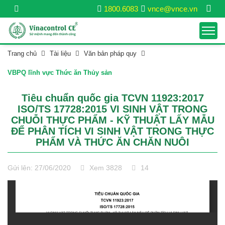
1800.6083
vnce@vnce.vn
Trang chủ
Tài liệu
Văn bản pháp quy
VBPQ lĩnh vực Thức ăn Thủy sản
Tiêu chuẩn quốc gia TCVN 11923:2017
ISO/TS 17728:2015 VI SINH VẬT TRONG
CHUỖI THỰC PHẨM - KỸ THUẬT LẤY MẪU
ĐỂ PHÂN TÍCH VI SINH VẬT TRONG THỰC
PHẨM VÀ THỨC ĂN CHĂN NUÔI
Gửi lên: 27/06/2020
Xem 3828
14