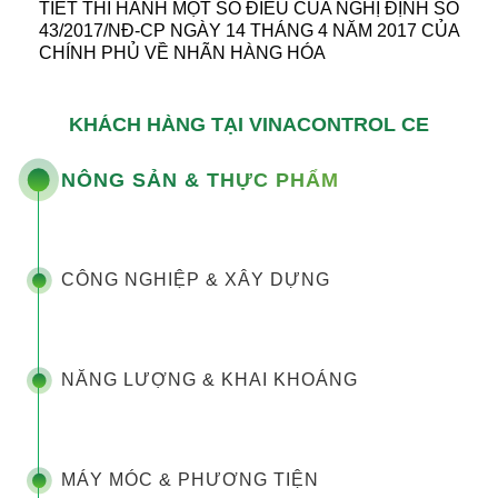
TIẾT THI HÀNH MỘT SỐ ĐIỀU CỦA NGHỊ ĐỊNH SỐ
43/2017/NĐ-CP NGÀY 14 THÁNG 4 NĂM 2017 CỦA
CHÍNH PHỦ VỀ NHÃN HÀNG HÓA
KHÁCH HÀNG TẠI VINACONTROL CE
NÔNG SẢN & THỰC PHẨM
CÔNG NGHIỆP & XÂY DỰNG
NĂNG LƯỢNG & KHAI KHOÁNG
MÁY MÓC & PHƯƠNG TIỆN