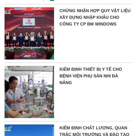
CHỨNG NHẬN HỢP QUY VẬT LIỆU
XÂY DỰNG NHẬP KHẨU CHO
CÔNG TY CP BM WINDOWS
KIỂM ĐỊNH THIẾT BỊ Y TẾ CHO
BỆNH VIỆN PHỤ SẢN NHI ĐÀ
NẴNG
KIỂM ĐỊNH CHẤT LƯỢNG, QUAN
TRẮC MÔI TRƯỜNG VÀ ĐÀO TẠO