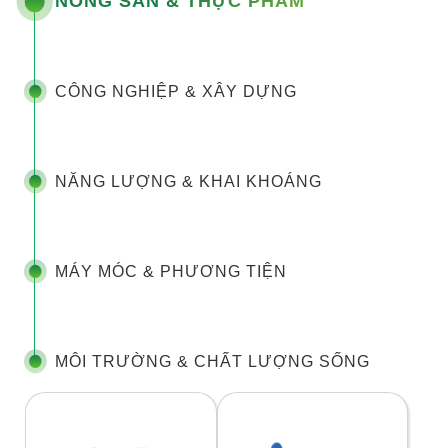
NÔNG SẢN & THỰC PHẨM
CÔNG NGHIỆP & XÂY DỰNG
NĂNG LƯỢNG & KHAI KHOÁNG
MÁY MÓC & PHƯƠNG TIỆN
MÔI TRƯỜNG & CHẤT LƯỢNG SỐNG