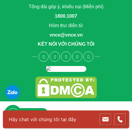
Tổng đài góp ý, khiếu nại (Miễn phí)
1800.1007
Hòm thư điện tử
vnce@vnce.vn
KẾT NỐI VỚI CHÚNG TÔI
1800.6083
Hãy chat với chúng tôi tại đây