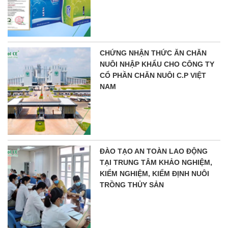
CHỨNG NHẬN THỨC ĂN CHĂN
NUÔI NHẬP KHẨU CHO CÔNG TY
CỔ PHẦN CHĂN NUÔI C.P VIỆT
NAM
ĐÀO TẠO AN TOÀN LAO ĐỘNG
TẠI TRUNG TÂM KHẢO NGHIỆM,
KIỂM NGHIỆM, KIỂM ĐỊNH NUÔI
TRỒNG THỦY SẢN