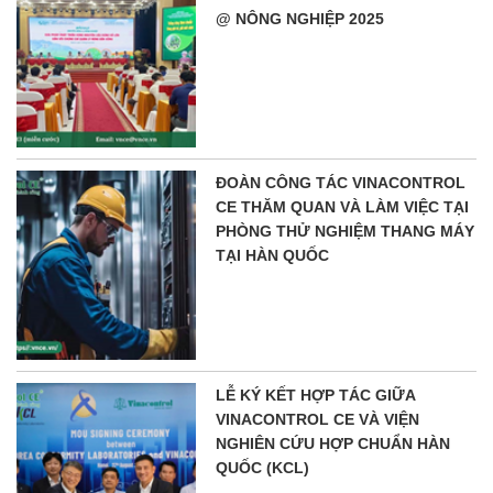
@ NÔNG NGHIỆP 2025
ĐOÀN CÔNG TÁC VINACONTROL
CE THĂM QUAN VÀ LÀM VIỆC TẠI
PHÒNG THỬ NGHIỆM THANG MÁY
TẠI HÀN QUỐC
LỄ KÝ KẾT HỢP TÁC GIỮA
VINACONTROL CE VÀ VIỆN
NGHIÊN CỨU HỢP CHUẨN HÀN
QUỐC (KCL)