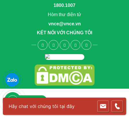
1800.1007
Hòm thư điện tử
vnce@vnce.vn
KẾT NỐI VỚI CHÚNG TÔI
1800.6083
Hãy chat với chúng tôi tại đây