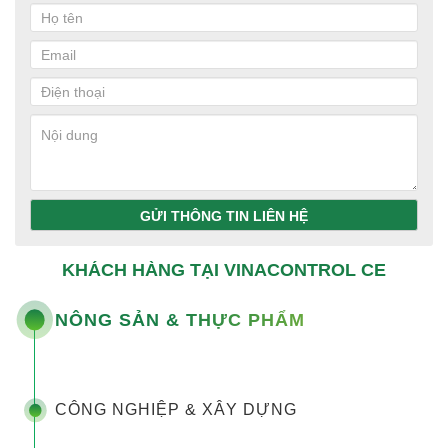
GỬI THÔNG TIN LIÊN HỆ
KHÁCH HÀNG TẠI VINACONTROL CE
NÔNG SẢN & THỰC PHẨM
CÔNG NGHIỆP & XÂY DỰNG