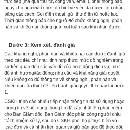
trực tiếp (mà qua thư từ, công văn, email), phải thông báo
ngay cho người/tổ chức đó biết về việc đã được tiếp nhận
bằng các cách: Gọi điện thoại, gửi thư điện tử hoặc fax.
Thời gian thông báo cho người/tổ chức kháng nghị, phàn
nàn và khiếu nại không quá một tuần sau khi nhận được.
Bước 3: Xem xét, đánh giá
Các kháng nghị, phàn nàn và khiếu nại cần được đánh giá
theo các tiêu chí như: tính hợp thức; mức độ nghiêm trọng;
sự liên quan đến các vấn đề của hoạt động dịch vụ; mức
độ ảnh hưởng/tác động; nhu cầu và khả năng giải quyết.
Nếu không có đủ thông tin về kháng nghị, phàn nàn và
khiếu nại cần thiết để tiến hành giải quyết thì quay lại bước
1.
CSKH trình các phiếu tiếp nhận thông tin đã sử dụng hoặc
thông tin về nội dung thông tin đã cập nhật lên phần mềm
cho Ban Giám đốc. Ban Giám đốc phân công người chịu
trách nhiệm xử lý, sau đó CSKH phối hợp thực hiện với
các đơn vị/ cá nhân liên quan và giữ bản gốc để theo dõi.