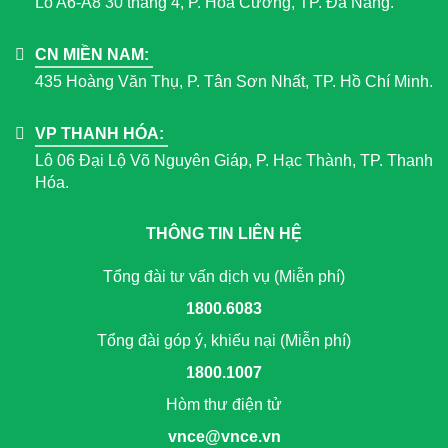
Lô A6-A8 30 tháng 4, P. Hòa Cường, TP. Đà Nẵng.
CN MIỀN NAM:
435 Hoàng Văn Thụ, P. Tân Sơn Nhất, TP. Hồ Chí Minh.
VP THANH HÓA:
Lô 06 Đại Lộ Võ Nguyên Giáp, P. Hạc Thành, TP. Thanh
Hóa.
THÔNG TIN LIÊN HỆ
Tổng đài tư vấn dịch vụ (Miễn phí)
1800.6083
Tổng đài góp ý, khiếu nại (Miễn phí)
1800.1007
Hòm thư điện tử
vnce@vnce.vn