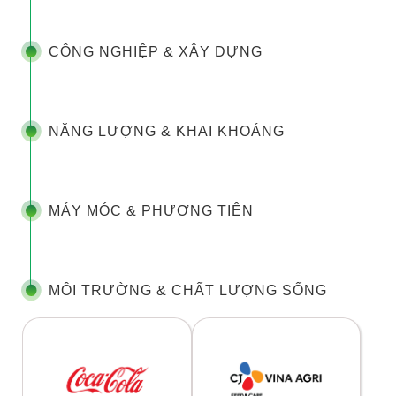
CÔNG NGHIỆP & XÂY DỰNG
NĂNG LƯỢNG & KHAI KHOÁNG
MÁY MÓC & PHƯƠNG TIỆN
MÔI TRƯỜNG & CHẤT LƯỢNG SỐNG