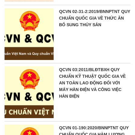
QCVN 02-31-2:2019/BNNPTNT QUY
CHUẨN QUỐC GIA VỀ THỨC ĂN
BỔ SUNG THỦY SẢN
QCVN 03:2011/BLĐTBXH QUY
CHUẨN KỸ THUẬT QUỐC GIA VỀ
AN TOÀN LAO ĐỘNG ĐỐI VỚI
MÁY HÀN ĐIỆN VÀ CÔNG VIỆC
HÀN ĐIỆN
QCVN 01-190:2020/BNNPTNT QUY
CHUẨN QUỐC GIA HÀM LƯỢNG