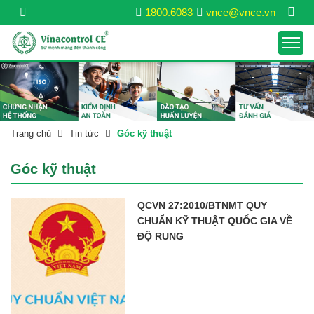
1800.6083
vnce@vnce.vn
Trang chủ
Tin tức
Góc kỹ thuật
Góc kỹ thuật
QCVN 27:2010/BTNMT QUY
CHUẨN KỸ THUẬT QUỐC GIA VỀ
ĐỘ RUNG