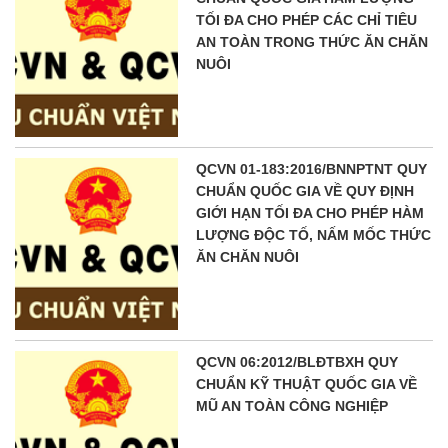
TỐI ĐA CHO PHÉP CÁC CHỈ TIÊU
AN TOÀN TRONG THỨC ĂN CHĂN
NUÔI
QCVN 01-183:2016/BNNPTNT QUY
CHUẨN QUỐC GIA VỀ QUY ĐỊNH
GIỚI HẠN TỐI ĐA CHO PHÉP HÀM
LƯỢNG ĐỘC TỐ, NẤM MỐC THỨC
ĂN CHĂN NUÔI
QCVN 06:2012/BLĐTBXH QUY
CHUẨN KỸ THUẬT QUỐC GIA VỀ
MŨ AN TOÀN CÔNG NGHIỆP