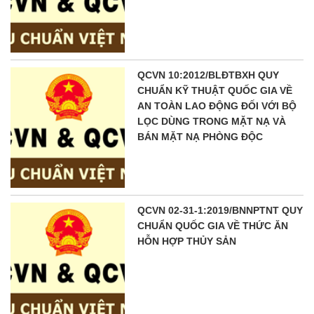
QCVN 10:2012/BLĐTBXH QUY
CHUẨN KỸ THUẬT QUỐC GIA VỀ
AN TOÀN LAO ĐỘNG ĐỐI VỚI BỘ
LỌC DÙNG TRONG MẶT NẠ VÀ
BÁN MẶT NẠ PHÒNG ĐỘC
QCVN 02-31-1:2019/BNNPTNT QUY
CHUẨN QUỐC GIA VỀ THỨC ĂN
HỖN HỢP THỦY SẢN