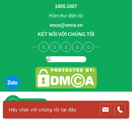
1800.1007
Hòm thư điện tử
vnce@vnce.vn
KẾT NỐI VỚI CHÚNG TÔI
1800.6083
Hãy chat với chúng tôi tại đây