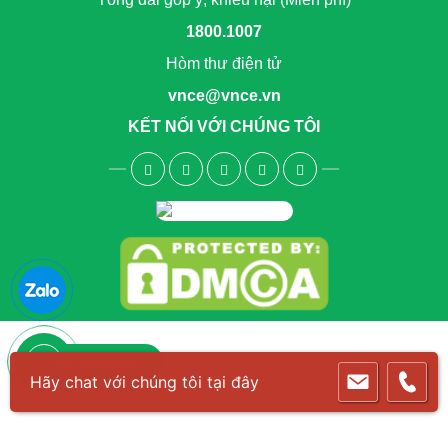
1800.1007
Hòm thư điện tử
vnce@vnce.vn
KẾT NỐI VỚI CHÚNG TÔI
1800.6083
Hãy chat với chúng tôi tại đây