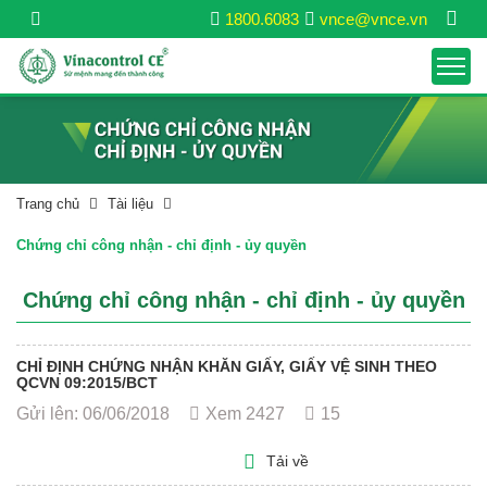
1800.6083
vnce@vnce.vn
Trang chủ
Tài liệu
Chứng chỉ công nhận - chỉ định - ủy quyền
Chứng chỉ công nhận - chỉ định - ủy quyền
CHỈ ĐỊNH CHỨNG NHẬN KHĂN GIẤY, GIẤY VỆ SINH THEO
QCVN 09:2015/BCT
Gửi lên: 06/06/2018
Xem 2427
15
Tải về