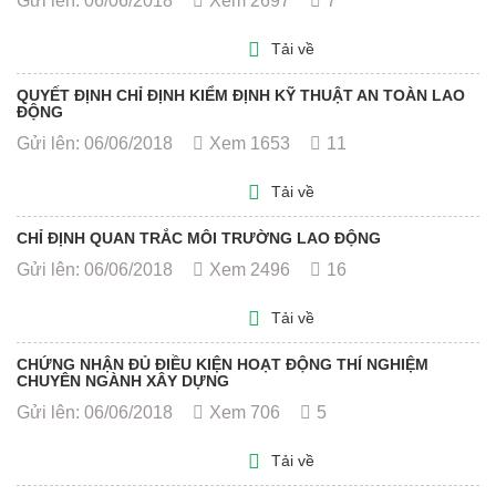
Gửi lên: 06/06/2018
Xem 2697
7
Tải về
QUYẾT ĐỊNH CHỈ ĐỊNH KIỂM ĐỊNH KỸ THUẬT AN TOÀN LAO
ĐỘNG
Gửi lên: 06/06/2018
Xem 1653
11
Tải về
CHỈ ĐỊNH QUAN TRẮC MÔI TRƯỜNG LAO ĐỘNG
Gửi lên: 06/06/2018
Xem 2496
16
Tải về
CHỨNG NHẬN ĐỦ ĐIỀU KIỆN HOẠT ĐỘNG THÍ NGHIỆM
CHUYÊN NGÀNH XÂY DỰNG
Gửi lên: 06/06/2018
Xem 706
5
Tải về