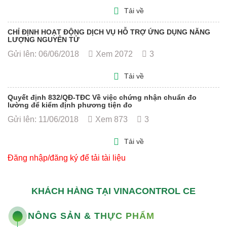
Tải về
CHỈ ĐỊNH HOẠT ĐỘNG DỊCH VỤ HỖ TRỢ ỨNG DỤNG NĂNG
LƯỢNG NGUYÊN TỬ
Gửi lên: 06/06/2018
Xem 2072
3
Tải về
Quyết định 832/QĐ-TĐC Về việc chứng nhận chuẩn đo
lường để kiểm định phương tiện đo
Gửi lên: 11/06/2018
Xem 873
3
Tải về
Đăng nhập/đăng ký để tải tài liệu
KHÁCH HÀNG TẠI VINACONTROL CE
NÔNG SẢN & THỰC PHẨM