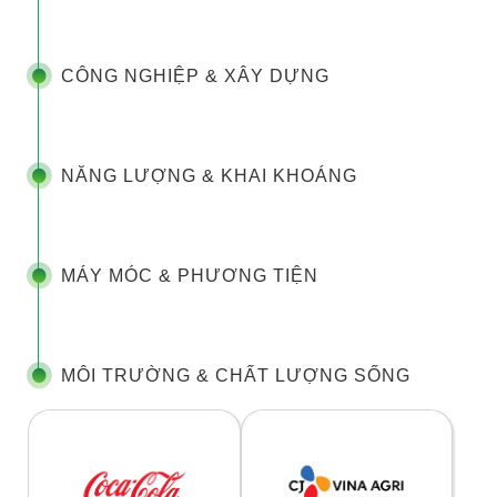
CÔNG NGHIỆP & XÂY DỰNG
NĂNG LƯỢNG & KHAI KHOÁNG
MÁY MÓC & PHƯƠNG TIỆN
MÔI TRƯỜNG & CHẤT LƯỢNG SỐNG