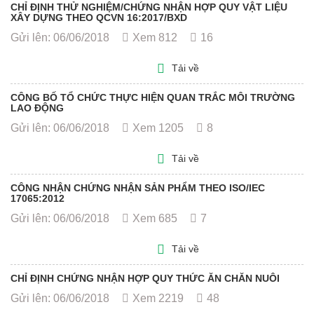
CHỈ ĐỊNH THỬ NGHIỆM/CHỨNG NHẬN HỢP QUY VẬT LIỆU
XÂY DỰNG THEO QCVN 16:2017/BXD
Gửi lên: 06/06/2018
Xem 812
16
Tải về
CÔNG BỐ TỔ CHỨC THỰC HIỆN QUAN TRẮC MÔI TRƯỜNG
LAO ĐỘNG
Gửi lên: 06/06/2018
Xem 1205
8
Tải về
CÔNG NHẬN CHỨNG NHẬN SẢN PHẨM THEO ISO/IEC
17065:2012
Gửi lên: 06/06/2018
Xem 685
7
Tải về
CHỈ ĐỊNH CHỨNG NHẬN HỢP QUY THỨC ĂN CHĂN NUÔI
Gửi lên: 06/06/2018
Xem 2219
48