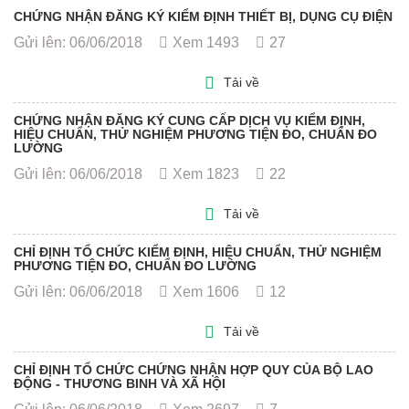
CHỨNG NHẬN ĐĂNG KÝ KIỂM ĐỊNH THIẾT BỊ, DỤNG CỤ ĐIỆN
Gửi lên: 06/06/2018
Xem 1493
27
Tải về
CHỨNG NHẬN ĐĂNG KÝ CUNG CẤP DỊCH VỤ KIỂM ĐỊNH,
HIỆU CHUẨN, THỬ NGHIỆM PHƯƠNG TIỆN ĐO, CHUẨN ĐO
LƯỜNG
Gửi lên: 06/06/2018
Xem 1823
22
Tải về
CHỈ ĐỊNH TỔ CHỨC KIỂM ĐỊNH, HIỆU CHUẨN, THỬ NGHIỆM
PHƯƠNG TIỆN ĐO, CHUẨN ĐO LƯỜNG
Gửi lên: 06/06/2018
Xem 1606
12
Tải về
CHỈ ĐỊNH TỔ CHỨC CHỨNG NHẬN HỢP QUY CỦA BỘ LAO
ĐỘNG - THƯƠNG BINH VÀ XÃ HỘI